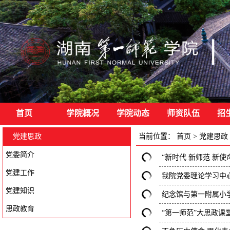
首页
学院概况
学院动态
师资队伍
招
党建思政
当前位置：
首页
>
党建思政
党委简介
“新时代 新师范 新使
党建工作
我院党委理论学习中心
党建知识
纪念馆与第一附属小
思政教育
“第一师范”大思政课